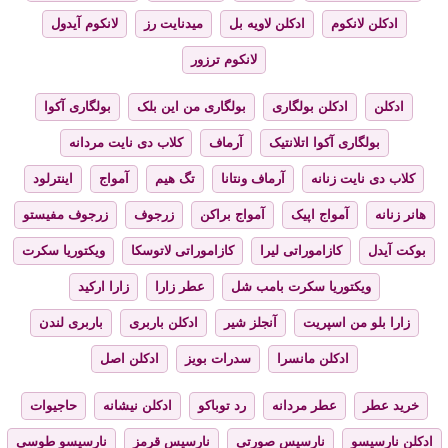
ادکلن لانکوم
ادکلن لاویه بل
میدنایت رز
لانکوم آیدول
لانکوم ترزور
ادکلن
ادکلن بولگاری
بولگاری من این بلک
بولگاری آکوا
بولگاری آکوا اتلانتیک
آرماف
کلاب دی نایت مردانه
کلاب دی نایت زنانه
آرماف ونتانا
تگ هیم
آمواج
اینترلود
هانر زنانه
آمواج اپیک
آمواج براکن
زرجوف
زرجوف مفیستو
بوکت آیدل
کازاموراتی لیرا
کازاموراتی لاتوسکا
ویکتوریا سکرت
ویکتوریا سکرت بامب شل
عطر زارا
زارا ارکید
زارا بلو من اسپریت
آنجلز شیر
ادکلن باربری
باربری لندن
ادکلن مانسرا
سدرات بویز
ادکلن اصل
خرید عطر
عطر مردانه
رد توباکو
ادکلن نیشانه
حاجیوات
ادکلن نارسیسو
نارسیس صورتی
نارسیس قرمز
نارسیسو طوسی