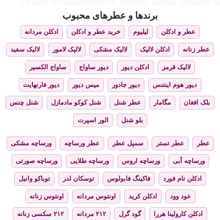
[widget id="woocommerce_recently_viewed_products-6"]
برندها و عطرهای محبوب
عطر و ادکلن
لیلیوم
خرید عطر و ادکلن
ادکلن مردانه
عطر زنانه
ادکلن لالیک
لالیک مشکی
لالیک لامور
لالیک سفید
لالیک قرمز
ادکلن دیور
دیور ساواج
ساواج الکسیر
دیور هوم اینتنس
دیور جادور
میس دیور
دیور فارنهایت
بلک افغان
مگامار
عطر شنل
شنل کوکو مادمازل
شنل چنس
بلو شنل
الور اسپرت
عطر
عطر تستر
سمپل عطر
عطر ورساچه
ورساچه مشکی
ورساچه آبی
ورساچه اروس
ورساچه طلایی
ورساچه صورتی
ادکلن تام فورد
فاکینگ فابولوس
توسکان لدر
توباکو وانیل
عود وود
ادکلن کرید
اونتوس مردانه
اونتوس زنانه
ادکلن کارولینا هررا
گود گرل
۲۱۲ مردانه
۲۱۲ سکسی زنانه