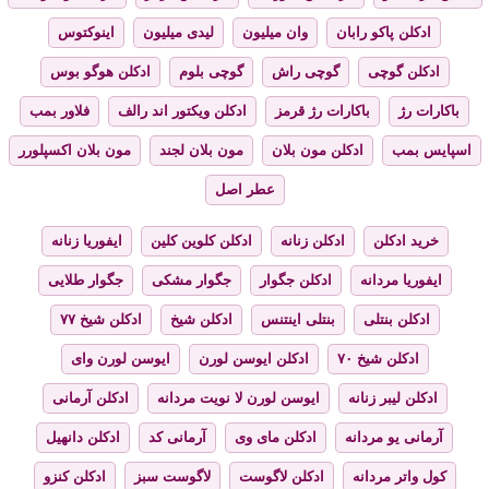
ادکلن پاکو رابان
وان میلیون
لیدی میلیون
اینوکتوس
ادکلن گوچی
گوچی راش
گوچی بلوم
ادکلن هوگو بوس
باکارات رژ
باکارات رژ قرمز
ادکلن ویکتور اند رالف
فلاور بمب
اسپایس بمب
ادکلن مون بلان
مون بلان لجند
مون بلان اکسپلورر
عطر اصل
خرید ادکلن
ادکلن زنانه
ادکلن کلوین کلین
ایفوریا زنانه
ایفوریا مردانه
ادکلن جگوار
جگوار مشکی
جگوار طلایی
ادکلن بنتلی
بنتلی اینتنس
ادکلن شیخ
ادکلن شیخ ۷۷
ادکلن شیخ ۷۰
ادکلن ایوسن لورن
ایوسن لورن وای
ادکلن لیبر زنانه
ایوسن لورن لا نویت مردانه
ادکلن آرمانی
آرمانی یو مردانه
ادکلن مای وی
آرمانی کد
ادکلن دانهیل
کول واتر مردانه
ادکلن لاگوست
لاگوست سبز
ادکلن کنزو