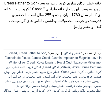
خانه عطر ادکلن سازی کرید از پدر به پسر-Creed Father to Son
از پدر به پسر . اين شعار خانه طراحي ” Creed ” کرید است . خانه
اي كه از سال 1760 بنيان نهاده و 255 سال است با حضوري
قدرتمند در عرصه محصولات بهداشتي ، لباس هاي گرانقيمت ،
كيف و عطر و […]
ادامه
→
ارسال شده در :
عطر و ادکلن
|
برچسب:
,
Creed Father to Son
,
creed
Fantasia de Fleurs
,
James Creed
,
Jasmin Imperatrice Eugenie
,
Love in
White
,
oliver Creed
,
Royal English
,
Royal Oud
,
Tabarome Millesime
,
White House Perfume
,
Vetiver
,
ادکلن Creed
,
ادکلن کرید
,
خانه عطرسازی
کرید
,
خانواده کرید
,
عطر Creed
,
عطر جرج سوم
,
عطر کرید
,
عطر لورا بوش
همسر جرج بوش
,
عطر محبوب جان اف كندي
,
عطر محبوب ژوزف امپراتور
اتريش
,
عطر محبوب ماريا ملكه اسپانيا
,
عطر محبوب وينستون چرچيل
,
عطر
محبوب يوجيني ملكه فرانسه
,
عطر ميشل اوباما همسر باراك اوباما
,
عطرمحبوب ملكه ويكتوريا
,
کرید
,
کرید ۱۷۶۰
,
کرید از پدر به پسر
ارسال دیدگاه