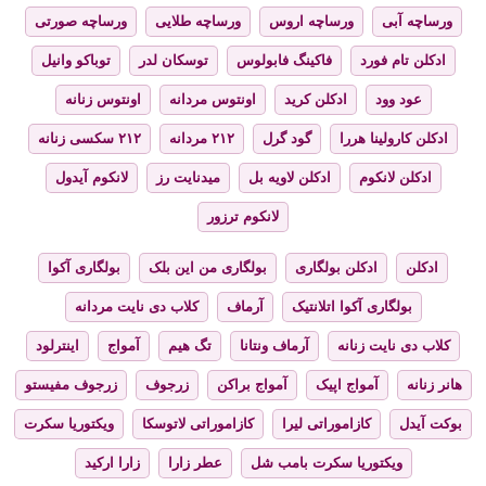
ورساچه آبی
ورساچه اروس
ورساچه طلایی
ورساچه صورتی
ادکلن تام فورد
فاکینگ فابولوس
توسکان لدر
توباکو وانیل
عود وود
ادکلن کرید
اونتوس مردانه
اونتوس زنانه
ادکلن کارولینا هررا
گود گرل
۲۱۲ مردانه
۲۱۲ سکسی زنانه
ادکلن لانکوم
ادکلن لاویه بل
میدنایت رز
لانکوم آیدول
لانکوم ترزور
ادکلن
ادکلن بولگاری
بولگاری من این بلک
بولگاری آکوا
بولگاری آکوا اتلانتیک
آرماف
کلاب دی نایت مردانه
کلاب دی نایت زنانه
آرماف ونتانا
تگ هیم
آمواج
اینترلود
هانر زنانه
آمواج اپیک
آمواج براکن
زرجوف
زرجوف مفیستو
بوکت آیدل
کازاموراتی لیرا
کازاموراتی لاتوسکا
ویکتوریا سکرت
ویکتوریا سکرت بامب شل
عطر زارا
زارا ارکید