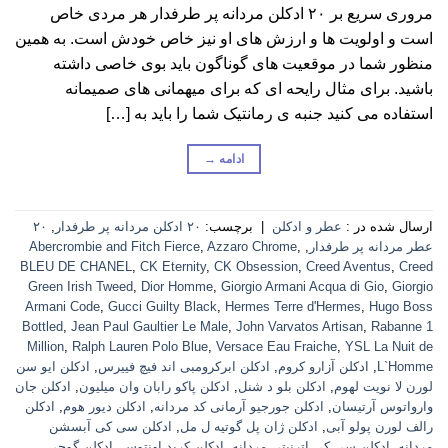
مروری سریع بر ۲۰ ادکلن مردانه پر طرفدار هر مردی خاص
است و اولویت ها و ارزش های او نیز خاص خودش است. به همین
منظور شما در موقعیت های گوناگون باید بوی خاصی داشته
باشید. برای مثال رایحه ای که برای میهمانی های صمیمانه
استفاده می کنید جنبه ی رمانتیک شما را باید به […]
ادامه
→
ارسال شده در :
عطر و ادکلن
|
برچسب:
۲۰ ادکلن مردانه پر طرفدار
,
۲۰
عطر مردانه پر طرفدار
,
,
Azzaro Chrome
,
Abercrombie and Fitch Fierce
BLEU DE CHANEL
,
CK Eternity
,
CK Obsession
,
Creed Aventus
,
Creed
Green Irish Tweed
,
Dior Homme
,
Giorgio Armani Acqua di Gio
,
Giorgio
Armani Code
,
Gucci Guilty Black
,
Hermes Terre d'Hermes
,
Hugo Boss
Bottled
,
Jean Paul Gaultier Le Male
,
John Varvatos Artisan
,
Rabanne 1
Million
,
Ralph Lauren Polo Blue
,
Versace Eau Fraiche
,
YSL La Nuit de
L`Homme
,
ادکلن آزارو کروم
,
ادکلن ابرکرومبی اند فیچ فییرس
,
ادکلن ایو سن
لورن لا نویت لهوم
,
ادکلن بلو د شنل
,
ادکلن پاکو رابان وان میلیون
,
ادکلن جان
وارواتوس آرتیسان
,
ادکلن جورجیو آرمانی کد مردانه
,
ادکلن دیور هوم
,
ادکلن
رالف لورن پولو آبی
,
ادکلن ژان پل گوتیه ل مل
,
ادکلن سی کی آبسشن
مردانه
,
ادکلن سی کی اترنیتی مردانه
,
ادکلن کرید اونتوس
,
ادکلن گوچی