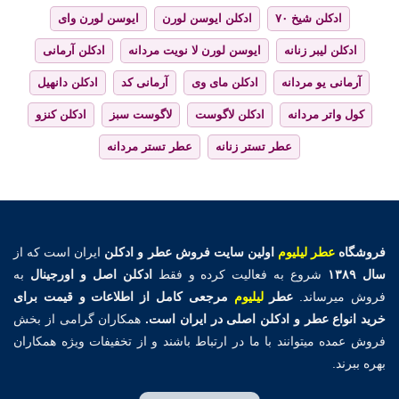
ادکلن شیخ ۷۰
ادکلن ایوسن لورن
ایوسن لورن وای
ادکلن لیبر زنانه
ایوسن لورن لا نویت مردانه
ادکلن آرمانی
آرمانی یو مردانه
ادکلن مای وی
آرمانی کد
ادکلن دانهیل
کول واتر مردانه
ادکلن لاگوست
لاگوست سبز
ادکلن کنزو
عطر تستر زنانه
عطر تستر مردانه
فروشگاه
عطر لیلیوم
اولین
سایت فروش عطر و ادکلن
ایران است که از
سال ۱۳۸۹
شروع به فعالیت کرده و فقط
ادکلن اصل و اورجینال
به
فروش میرساند.
عطر
لیلیوم
مرجعی کامل از اطلاعات و قیمت برای
خرید انواع عطر و ادکلن اصلی در ایران است.
همکاران گرامی از بخش
فروش عمده میتوانند با ما در ارتباط باشند و از تخفیفات ویژه همکاران
بهره ببرند.