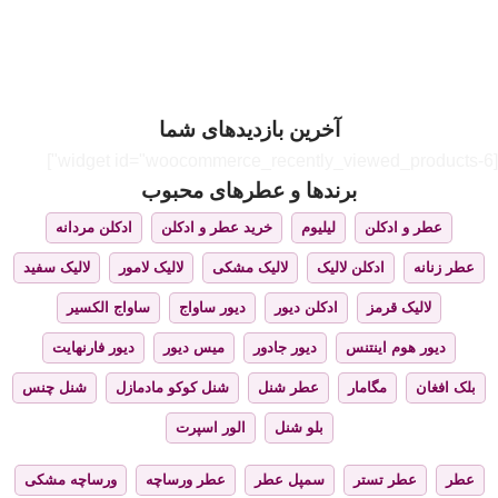
آخرین بازدیدهای شما
[widget id="woocommerce_recently_viewed_products-6"]
برندها و عطرهای محبوب
عطر و ادکلن
لیلیوم
خرید عطر و ادکلن
ادکلن مردانه
عطر زنانه
ادکلن لالیک
لالیک مشکی
لالیک لامور
لالیک سفید
لالیک قرمز
ادکلن دیور
دیور ساواج
ساواج الکسیر
دیور هوم اینتنس
دیور جادور
میس دیور
دیور فارنهایت
بلک افغان
مگامار
عطر شنل
شنل کوکو مادمازل
شنل چنس
بلو شنل
الور اسپرت
عطر
عطر تستر
سمپل عطر
عطر ورساچه
ورساچه مشکی