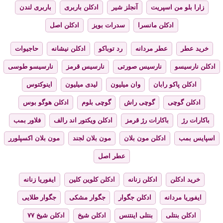
زارا بلو من اسپریت
آنجلز شیر
ادکلن باربری
باربری لندن
ادکلن مانسرا
سدرات بویز
ادکلن اصل
خرید عطر
عطر مردانه
رد توباکو
ادکلن نیشانه
حاجیوات
ادکلن نارسیسو
نارسیس صورتی
نارسیس قرمز
نارسیسو طوسی
ادکلن پاکو رابان
وان میلیون
لیدی میلیون
اینوکتوس
ادکلن گوچی
گوچی راش
گوچی بلوم
ادکلن هوگو بوس
باکارات رژ
باکارات رژ قرمز
ادکلن ویکتور اند رالف
فلاور بمب
اسپایس بمب
ادکلن مون بلان
مون بلان لجند
مون بلان اکسپلورر
عطر اصل
خرید ادکلن
ادکلن زنانه
ادکلن کلوین کلین
ایفوریا زنانه
ایفوریا مردانه
ادکلن جگوار
جگوار مشکی
جگوار طلایی
ادکلن بنتلی
بنتلی اینتنس
ادکلن شیخ
ادکلن شیخ ۷۷