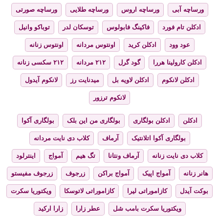
ورساچه آبی
ورساچه اروس
ورساچه طلایی
ورساچه صورتی
ادکلن تام فورد
فاکینگ فابولوس
توسکان لدر
توباکو وانیل
عود وود
ادکلن کرید
اونتوس مردانه
اونتوس زنانه
ادکلن کارولینا هررا
گود گرل
۲۱۲ مردانه
۲۱۲ سکسی زنانه
ادکلن لانکوم
ادکلن لاویه بل
میدنایت رز
لانکوم آیدول
لانکوم ترزور
ادکلن
ادکلن بولگاری
بولگاری من این بلک
بولگاری آکوا
بولگاری آکوا اتلانتیک
آرماف
کلاب دی نایت مردانه
کلاب دی نایت زنانه
آرماف ونتانا
تگ هیم
آمواج
اینترلود
هانر زنانه
آمواج اپیک
آمواج براکن
زرجوف
زرجوف مفیستو
بوکت آیدل
کازاموراتی لیرا
کازاموراتی لاتوسکا
ویکتوریا سکرت
ویکتوریا سکرت بامب شل
عطر زارا
زارا ارکید