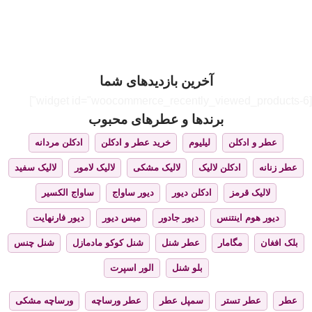
آخرین بازدیدهای شما
[widget id="woocommerce_recently_viewed_products-6"]
برندها و عطرهای محبوب
عطر و ادکلن
لیلیوم
خرید عطر و ادکلن
ادکلن مردانه
عطر زنانه
ادکلن لالیک
لالیک مشکی
لالیک لامور
لالیک سفید
لالیک قرمز
ادکلن دیور
دیور ساواج
ساواج الکسیر
دیور هوم اینتنس
دیور جادور
میس دیور
دیور فارنهایت
بلک افغان
مگامار
عطر شنل
شنل کوکو مادمازل
شنل چنس
بلو شنل
الور اسپرت
عطر
عطر تستر
سمپل عطر
عطر ورساچه
ورساچه مشکی