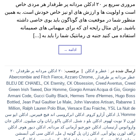
مروری سریع بر ۲۰ ادکلن مردانه پر طرفدار هر مردی خاص
است و اولویت ها و ارزش های او نیز خاص خودش است. به همین
منظور شما در موقعیت های گوناگون باید بوی خاصی داشته
باشید. برای مثال رایحه ای که برای میهمانی های صمیمانه
استفاده می کنید جنبه ی رمانتیک شما را باید به […]
ادامه
→
ارسال شده در :
عطر و ادکلن
|
برچسب:
۲۰ ادکلن مردانه پر طرفدار
,
۲۰
عطر مردانه پر طرفدار
,
,
Azzaro Chrome
,
Abercrombie and Fitch Fierce
BLEU DE CHANEL
,
CK Eternity
,
CK Obsession
,
Creed Aventus
,
Creed
Green Irish Tweed
,
Dior Homme
,
Giorgio Armani Acqua di Gio
,
Giorgio
Armani Code
,
Gucci Guilty Black
,
Hermes Terre d'Hermes
,
Hugo Boss
Bottled
,
Jean Paul Gaultier Le Male
,
John Varvatos Artisan
,
Rabanne 1
Million
,
Ralph Lauren Polo Blue
,
Versace Eau Fraiche
,
YSL La Nuit de
L`Homme
,
ادکلن آزارو کروم
,
ادکلن ابرکرومبی اند فیچ فییرس
,
ادکلن ایو سن
لورن لا نویت لهوم
,
ادکلن بلو د شنل
,
ادکلن پاکو رابان وان میلیون
,
ادکلن جان
وارواتوس آرتیسان
,
ادکلن جورجیو آرمانی کد مردانه
,
ادکلن دیور هوم
,
ادکلن
رالف لورن پولو آبی
,
ادکلن ژان پل گوتیه ل مل
,
ادکلن سی کی آبسشن
مردانه
,
ادکلن سی کی اترنیتی مردانه
,
ادکلن کرید اونتوس
,
ادکلن گوچی