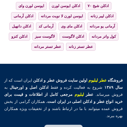
ادکلن شیخ ۷۰
ادکلن ایوسن لورن
ایوسن لورن وای
ادکلن لیبر زنانه
ایوسن لورن لا نویت مردانه
ادکلن آرمانی
آرمانی یو مردانه
ادکلن مای وی
آرمانی کد
ادکلن دانهیل
کول واتر مردانه
ادکلن لاگوست
لاگوست سبز
ادکلن کنزو
عطر تستر زنانه
عطر تستر مردانه
فروشگاه
عطر لیلیوم
اولین
سایت فروش عطر و ادکلن
ایران است که از
سال ۱۳۸۹
شروع به فعالیت کرده و فقط
ادکلن اصل و اورجینال
به
فروش میرساند.
عطر
لیلیوم
مرجعی کامل از اطلاعات و قیمت برای
خرید انواع عطر و ادکلن اصلی در ایران است.
همکاران گرامی از بخش
فروش عمده میتوانند با ما در ارتباط باشند و از تخفیفات ویژه همکاران
بهره ببرند.