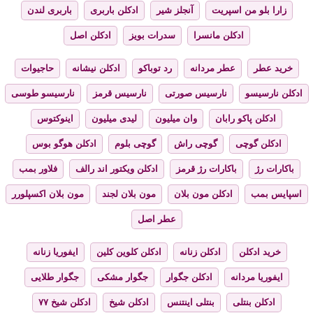
زارا بلو من اسپریت
آنجلز شیر
ادکلن باربری
باربری لندن
ادکلن مانسرا
سدرات بویز
ادکلن اصل
خرید عطر
عطر مردانه
رد توباکو
ادکلن نیشانه
حاجیوات
ادکلن نارسیسو
نارسیس صورتی
نارسیس قرمز
نارسیسو طوسی
ادکلن پاکو رابان
وان میلیون
لیدی میلیون
اینوکتوس
ادکلن گوچی
گوچی راش
گوچی بلوم
ادکلن هوگو بوس
باکارات رژ
باکارات رژ قرمز
ادکلن ویکتور اند رالف
فلاور بمب
اسپایس بمب
ادکلن مون بلان
مون بلان لجند
مون بلان اکسپلورر
عطر اصل
خرید ادکلن
ادکلن زنانه
ادکلن کلوین کلین
ایفوریا زنانه
ایفوریا مردانه
ادکلن جگوار
جگوار مشکی
جگوار طلایی
ادکلن بنتلی
بنتلی اینتنس
ادکلن شیخ
ادکلن شیخ ۷۷