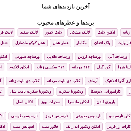
آخرین بازدیدهای شما
برندها و عطرهای محبوب
نانه
ادکلن لالیک
لالیک مشکی
لالیک لامور
لالیک سفید
لالیک قر
فارنهایت
بلک افغان
مگامار
عطر شنل
شنل کوکو مادمازل
شنل 
ورساچه آبی
ورساچه اروس
ورساچه طلایی
ورساچه صورتی
ادکلن
ینا هررا
گود گرل
۲۱۲ مردانه
۲۱۲ سکسی زنانه
ادکلن لانکوم
اد
ری آکوا اتلانتیک
آرماف
کلاب دی نایت مردانه
کلاب دی نایت زنانه
آ
ا
کازاموراتی لاتوسکا
ویکتوریا سکرت
ویکتوریا سکرت بامب شل
عط
باربری لندن
ادکلن مانسرا
سدرات بویز
ادکلن اصل
کلن نارسیسو
نارسیس صورتی
نارسیس قرمز
نارسیسو طوسی
ادک
کارات رژ قرمز
ادکلن ویکتور اند رالف
فلاور بمب
اسپایس بمب
ادک