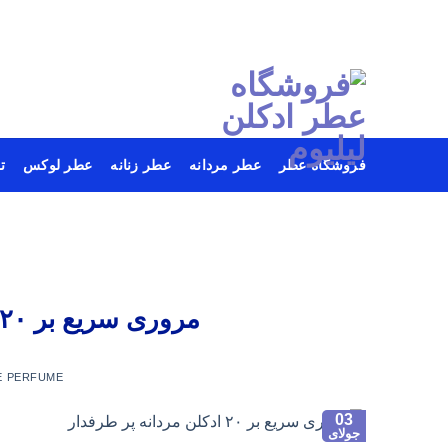
فروشگاه عطر
عطر مردانه
عطر زنانه
عطر لوکس
ت
Ski
t
conten
مروری سریع بر ۲۰ عطر و ادکلن مردانه پر طرفدار
E PERFUME
03
جولای