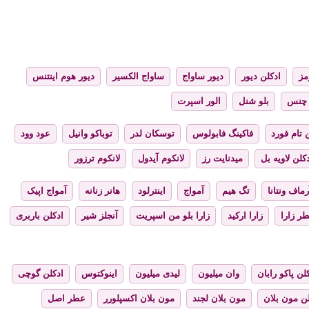
مز
ادکلن دیور
دیور ساواج
ساواج الکسیر
دیور هوم اینتنس
چنس
بلو شنل
الور اسپرت
 تام فورد
فاکینگ فابولوس
توسکان لدر
توباکو وانیل
عود وود
کلن لاویه بل
میدنایت رز
لانکوم آیدول
لانکوم ترزور
رماف ونتانا
تگ هیم
آمواج
اینترلود
هانر زنانه
آمواج اپیک
ر زارا
زارا ارکید
زارا بلو من اسپریت
آنجلز شیر
ادکلن باربری
لن پاکو رابان
وان میلیون
لیدی میلیون
اینوکتوس
ادکلن گوچی
لن مون بلان
مون بلان لجند
مون بلان اکسپلورر
عطر اصل