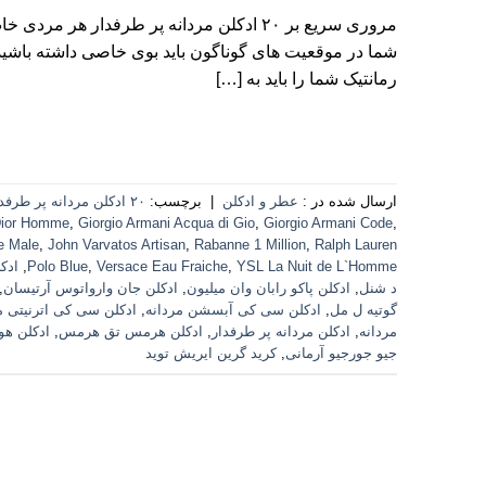
مروری سریع بر ۲۰ ادکلن مردانه پر طرفدا
شما در موقعیت های گوناگون باید بوی خاصی داشته باشید.
رمانتیک شما را باید به […]
ارسال شده در :
عطر و ادکلن
|
برچسب:
۲۰ ادکلن مردانه پر طرفدار
ior Homme
,
Giorgio Armani Acqua di Gio
,
Giorgio Armani Code
,
e Male
,
John Varvatos Artisan
,
Rabanne 1 Million
,
Ralph Lauren
YSL La Nuit de L`Homme
,
Versace Eau Fraiche
,
Polo Blue
,
ادک
د شنل
,
ادکلن پاکو رابان وان میلیون
,
ادکلن جان وارواتوس آرتیسان
,
گوتیه ل مل
,
ادکلن سی کی آبسشن مردانه
,
ادکلن سی کی اترنیتی م
مردانه
,
ادکلن مردانه پر طرفدار
,
ادکلن هرمس تق هرمس
,
ادکلن هو
جیو جورجیو آرمانی
,
کرید گرین ایریش توید