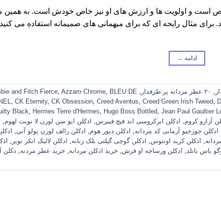
ر هر مردی خاص است و اولویت ها و ارزش های او نیز خاص خودش است. به همین 
 برای مثال رایحه ای که برای میهمانی های صمیمانه استفاده می کنید
ادامه
→
,
۲۰ عطر مردانه پر طرفدار
,
BLEU DE
,
Azzaro Chrome
,
bie and Fitch Fierce
NEL
,
CK Eternity
,
CK Obsession
,
Creed Aventus
,
Creed Green Irish Tweed
,
D
ilty Black
,
Hermes Terre d'Hermes
,
Hugo Boss Bottled
,
Jean Paul Gaultier L
لن آزارو کروم
,
ادکلن ابرکرومبی اند فیچ فییرس
,
ادکلن ایو سن لورن لا نویت لهوم
,
ا
ادکلن جورجیو آرمانی کد مردانه
,
ادکلن دیور هوم
,
ادکلن رالف لورن پولو آبی
,
ادکلن
ردانه
,
ادکلن کرید اونتوس
,
ادکلن گوچی گیلتی بلک زنانه
,
ادکلن لالیک انکر نویر
,
ادک
گو باس باتلد
,
ادکلن ورساچه او فرش
,
خرید ادکلن مردانه
,
خرید عطر مردنه
,
دکلن آ