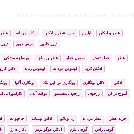
[widget id="woocommerce_recently_viewed_products-6"]
عطر و ادکلن
لیلیوم
خرید عطر و ادکلن
ادکلن مردانه
عطر ز
دیور جادور
میس دیور
دیور 
عطر
عطر تستر
سمپل عطر
عطر ورساچه
ورساچه مشکی
ادکلن کرید
اونتوس مردانه
اونتوس زنانه
ادکلن کارول
ادکلن
ادکلن بولگاری
بولگاری من این بلک
بولگاری آکوا
بولگا
آمواج براکن
زرجوف
زرجوف مفیستو
بوکت آیدل
کازاموراتی لیر
خرید عطر
عطر مردانه
رد توباکو
ادکلن نیشانه
حاجیوات
اد
گوچی راش
گوچی بلوم
ادکلن هوگو بوس
باکارات رژ
با