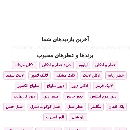
آخرین بازدیدهای شما
[widget id="woocommerce_recently_viewed_products-6"]
برندها و عطرهای محبوب
عطر و ادکلن
لیلیوم
خرید عطر و ادکلن
ادکلن مردانه
عطر زنانه
ادکلن لالیک
لالیک مشکی
لالیک لامور
لالیک سفید
لالیک قرمز
ادکلن دیور
دیور ساواج
ساواج الکسیر
دیور هوم اینتنس
دیور جادور
میس دیور
دیور فارنهایت
بلک افغان
مگامار
عطر شنل
شنل کوکو مادمازل
شنل چنس
بلو شنل
الور اسپرت