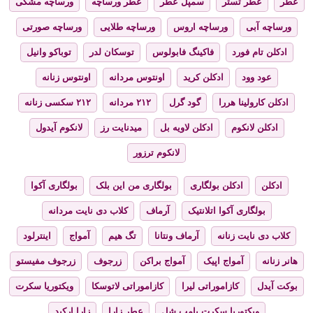
عطر
عطر تستر
سمپل عطر
عطر ورساچه
ورساچه مشکی
ورساچه آبی
ورساچه اروس
ورساچه طلایی
ورساچه صورتی
ادکلن تام فورد
فاکینگ فابولوس
توسکان لدر
توباکو وانیل
عود وود
ادکلن کرید
اونتوس مردانه
اونتوس زنانه
ادکلن کارولینا هررا
گود گرل
۲۱۲ مردانه
۲۱۲ سکسی زنانه
ادکلن لانکوم
ادکلن لاویه بل
میدنایت رز
لانکوم آیدول
لانکوم ترزور
ادکلن
ادکلن بولگاری
بولگاری من این بلک
بولگاری آکوا
بولگاری آکوا اتلانتیک
آرماف
کلاب دی نایت مردانه
کلاب دی نایت زنانه
آرماف ونتانا
تگ هیم
آمواج
اینترلود
هانر زنانه
آمواج اپیک
آمواج براکن
زرجوف
زرجوف مفیستو
بوکت آیدل
کازاموراتی لیرا
کازاموراتی لاتوسکا
ویکتوریا سکرت
ویکتوریا سکرت بامب شل
عطر زارا
زارا ارکید