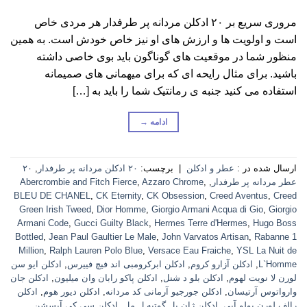
مروری سریع بر ۲۰ ادکلن مردانه پر طرفدار هر مردی خاص
است و اولویت ها و ارزش های او نیز خاص خودش است. به همین
منظور شما در موقعیت های گوناگون باید بوی خاصی داشته
باشید. برای مثال رایحه ای که برای میهمانی های صمیمانه
استفاده می کنید جنبه ی رمانتیک شما را باید به […]
ادامه
→
ارسال شده در :
عطر و ادکلن
|
برچسب:
۲۰ ادکلن مردانه پر طرفدار
,
۲۰
عطر مردانه پر طرفدار
,
,
Azzaro Chrome
,
Abercrombie and Fitch Fierce
BLEU DE CHANEL
,
CK Eternity
,
CK Obsession
,
Creed Aventus
,
Creed
Green Irish Tweed
,
Dior Homme
,
Giorgio Armani Acqua di Gio
,
Giorgio
Armani Code
,
Gucci Guilty Black
,
Hermes Terre d'Hermes
,
Hugo Boss
Bottled
,
Jean Paul Gaultier Le Male
,
John Varvatos Artisan
,
Rabanne 1
Million
,
Ralph Lauren Polo Blue
,
Versace Eau Fraiche
,
YSL La Nuit de
L`Homme
,
ادکلن آزارو کروم
,
ادکلن ابرکرومبی اند فیچ فییرس
,
ادکلن ایو سن
لورن لا نویت لهوم
,
ادکلن بلو د شنل
,
ادکلن پاکو رابان وان میلیون
,
ادکلن جان
وارواتوس آرتیسان
,
ادکلن جورجیو آرمانی کد مردانه
,
ادکلن دیور هوم
,
ادکلن
رالف لورن پولو آبی
,
ادکلن ژان پل گوتیه ل مل
,
ادکلن سی کی آبسشن