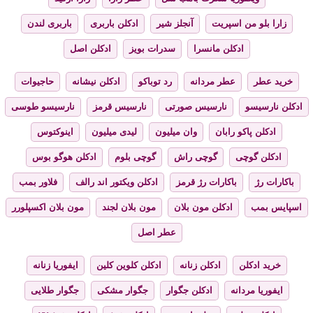
زارا بلو من اسپریت
آنجلز شیر
ادکلن باربری
باربری لندن
ادکلن مانسرا
سدرات بویز
ادکلن اصل
خرید عطر
عطر مردانه
رد توباکو
ادکلن نیشانه
حاجیوات
ادکلن نارسیسو
نارسیس صورتی
نارسیس قرمز
نارسیسو طوسی
ادکلن پاکو رابان
وان میلیون
لیدی میلیون
اینوکتوس
ادکلن گوچی
گوچی راش
گوچی بلوم
ادکلن هوگو بوس
باکارات رژ
باکارات رژ قرمز
ادکلن ویکتور اند رالف
فلاور بمب
اسپایس بمب
ادکلن مون بلان
مون بلان لجند
مون بلان اکسپلورر
عطر اصل
خرید ادکلن
ادکلن زنانه
ادکلن کلوین کلین
ایفوریا زنانه
ایفوریا مردانه
ادکلن جگوار
جگوار مشکی
جگوار طلایی